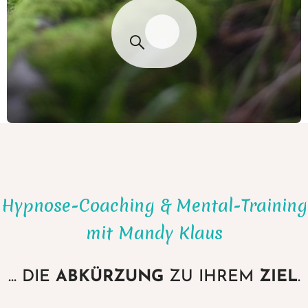
Hypnose-Coaching & Mental-Training
mit Mandy Klaus
... DIE
ABKÜRZUNG
ZU IHREM
ZIEL
.