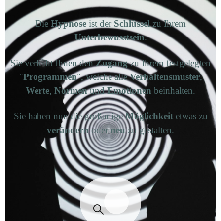
Die
Hypnose
ist der
Schlüssel
zu Ihrem
Unterbewusstsein
.
Sie verleiht Ihnen den
Zugang
zu Ihrem festgelegten
"
Programmen
", welche alle
Verhaltensmuster
,
Werte
,
Normen
und
Emotionen
beinhalten.
Sie haben nun die großartige
Möglichkeit
etwas zu
verändern
oder
neu
zu gestalten.