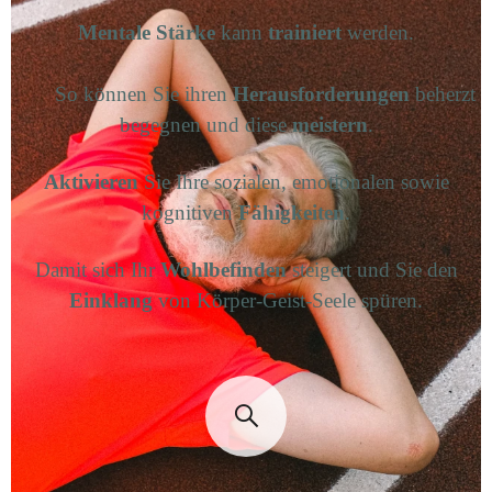
Mentale Stärke
kann
trainiert
werden.
So können Sie ihren
Herausforderungen
beherzt
begegnen und diese
meistern
.
Aktivieren
Sie Ihre sozialen, emotionalen sowie
kognitiven
Fähigkeiten
.
Damit sich Ihr
Wohlbefinden
steigert und Sie den
Einklang
von Körper-Geist-Seele spüren.