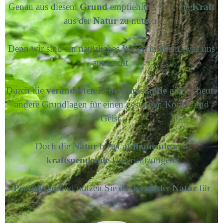
Genau aus diesem
Grund
empfiehlt es sich, die
Kraft
aus der
Natur
zu nutzen.
Denn wir sind ein natürliches Wesen in allem, was uns
ausmacht.
Durch die
veränderten Lebensumstände
gibt es heute
andere Grundlagen für einen gesunden Körper und
Geist.
Doch die
Natur
bietet
aufbauende
und
kraftspendende
Unterstützungen.
Profitieren
und nutzen Sie die
Kraft
der
Natur
für
sich.